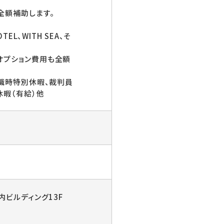
全額補助します。
EL、WITH SEA、そ
オプション費用も全額
復職時特別休暇、裁判員
休暇（有給）他
内ビルディング13F